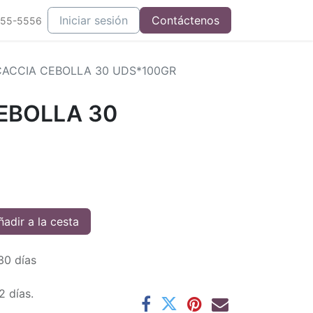
Iniciar sesión
Contáctenos
555-5556
ACCIA CEBOLLA 30 UDS*100GR
EBOLLA 30
adir a la cesta
30 días
2 días.