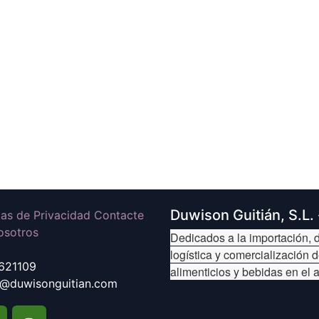
Duwison Guitián, S.L.
icas de Privacidad Contacte
osotros
Dedicados a la importación, d
logística y comercialización 
621109
alimenticios y bebidas en el 
@duwisonguitian.com