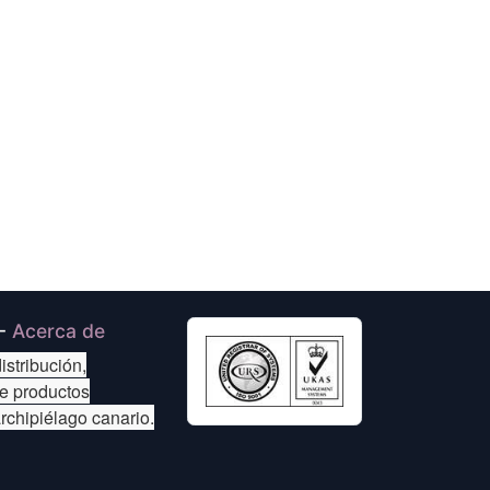
-
Acerca de
istribución,
de productos
archipiélago canario.