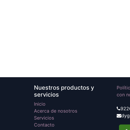
Nuestros productos y
Polít
servicios
con n
Inicio
922
Acerca de nosotros
dyg
Servicios
Contacto