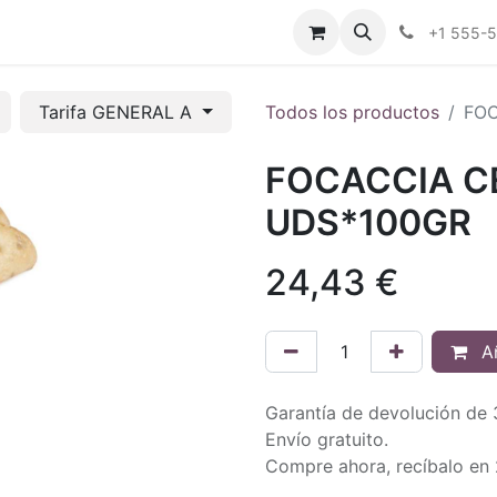
tros
Tienda Online
Transparencia
Blog
Contáctenos
+1 555-
Tarifa GENERAL A
Todos los productos
FOC
FOCACCIA C
UDS*100GR
24,43
€
Añ
Garantía de devolución de 
Envío gratuito.
Compre ahora, recíbalo en 