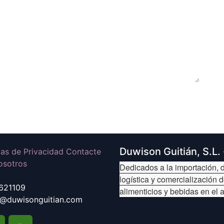
Duwison Guitián, S.L.
icas de Privacidad Contacte
osotros
Dedicados a la importación, d
logística y comercialización 
621109
alimenticios y bebidas en el 
@duwisonguitian.com