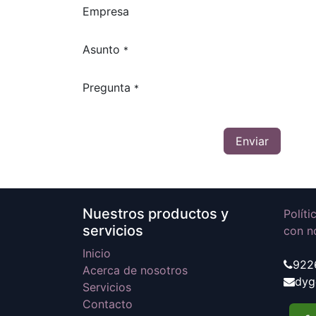
Empresa
Asunto
*
Pregunta
*
Enviar
Nuestros productos y
Polít
servicios
con n
Inicio
922
Acerca de nosotros
dyg
Servicios
Contacto