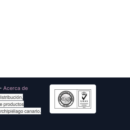
-
Acerca de
istribución,
de productos
archipiélago canario.