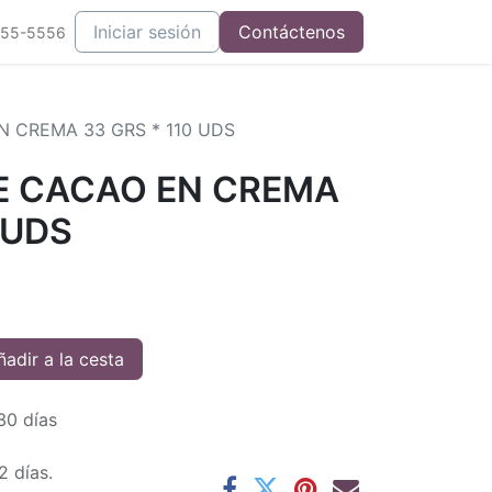
Iniciar sesión
Contáctenos
555-5556
N CREMA 33 GRS * 110 UDS
TE CACAO EN CREMA
 UDS
adir a la cesta
30 días
2 días.