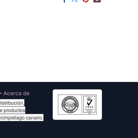
-
Acerca de
istribución,
de productos
archipiélago canario.