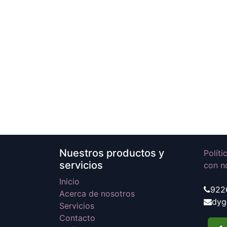
Nuestros productos y
Polít
servicios
con n
Inicio
922
Acerca de nosotros
dyg
Servicios
Contacto