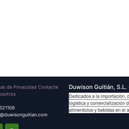
Duwison Guitián, S.L.
icas de Privacidad Contacte
osotros
Dedicados a la importación, d
logística y comercialización 
621109
alimenticios y bebidas en el 
@duwisonguitian.com