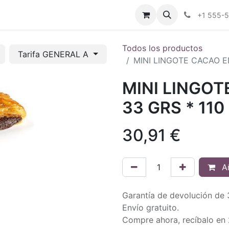
tros
Tienda Online
Transparencia
Blog
Contáctenos
+1 555-
Todos los productos
Tarifa GENERAL A
MINI LINGOTE CACAO E
MINI LINGO
33 GRS * 110
30,91
€
Añ
Garantía de devolución de 
Envío gratuito.
Compre ahora, recíbalo en 