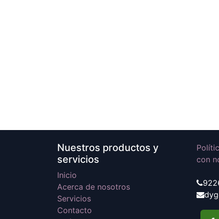
Nuestros productos y
Polít
servicios
con n
Inicio
922
Acerca de nosotros
dyg
Servicios
Contacto