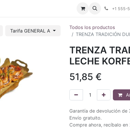
tros
Tienda Online
Transparencia
Blog
Contáctenos
+1 555-
Todos los productos
Tarifa GENERAL A
TRENZA TRADICIÓN DU
TRENZA TRA
LECHE KORFE
51,85
€
Añ
Garantía de devolución de 
Envío gratuito.
Compre ahora, recíbalo en 