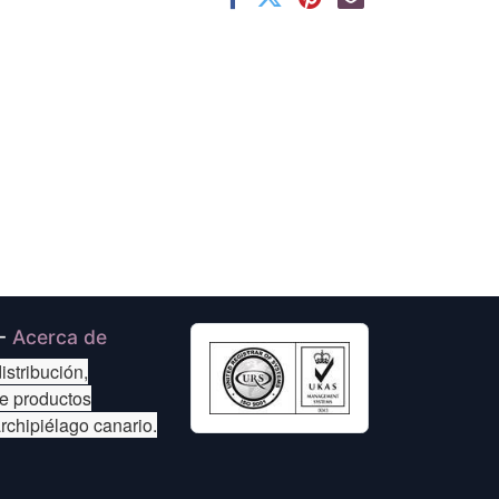
-
Acerca de
istribución,
de productos
archipiélago canario.