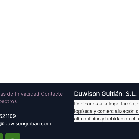
Duwison Guitián, S.L.
icas de Privacidad Contacte
osotros
Dedicados a la importación, d
logística y comercialización 
621109
alimenticios y bebidas en el 
@duwisonguitian.com