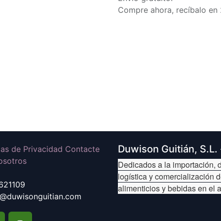
Compre ahora, recíbalo en 
Duwison Guitián, S.L.
icas de Privacidad Contacte
osotros
Dedicados a la importación, d
logística y comercialización 
621109
alimenticios y bebidas en el 
@duwisonguitian.com