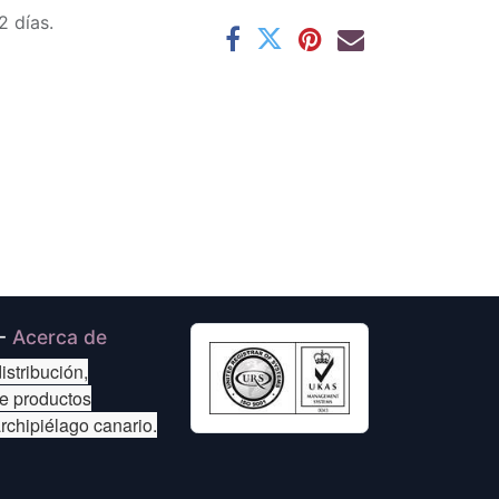
2 días.
-
Acerca de
istribución,
de productos
archipiélago canario.