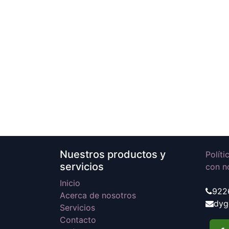
Nuestros productos y
Polít
servicios
con n
Inicio
922
Acerca de nosotros
dyg
Servicios
Contacto