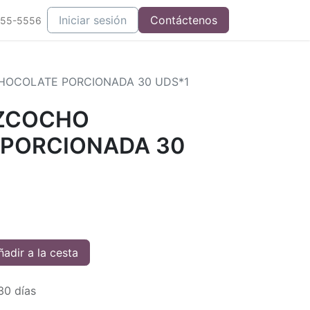
Iniciar sesión
Contáctenos
555-5556
HOCOLATE PORCIONADA 30 UDS*1
IZCOCHO
PORCIONADA 30
adir a la cesta
30 días