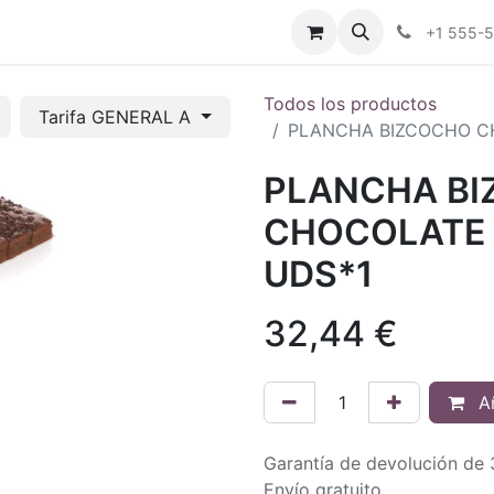
tros
Tienda Online
Transparencia
Blog
Contáctenos
+1 555-
Todos los productos
Tarifa GENERAL A
PLANCHA BIZCOCHO C
PLANCHA B
CHOCOLATE 
UDS*1
32,44
€
Añ
Garantía de devolución de 
Envío gratuito.