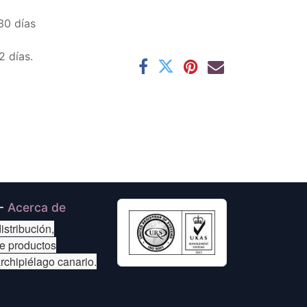
30 días
2 días.
-
Acerca de
istribución,
de productos
archipiélago canario.