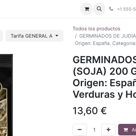
tros
Tienda Online
Transparencia
Blog
Contáctenos
+1 555-
Todos los productos
Tarifa GENERAL A
GERMINADOS DE JUDIA
Origen: España. Categoria:
GERMINADOS
(SOJA) 200 
Origen: Españ
Verduras y Ho
13,60
€
Añ