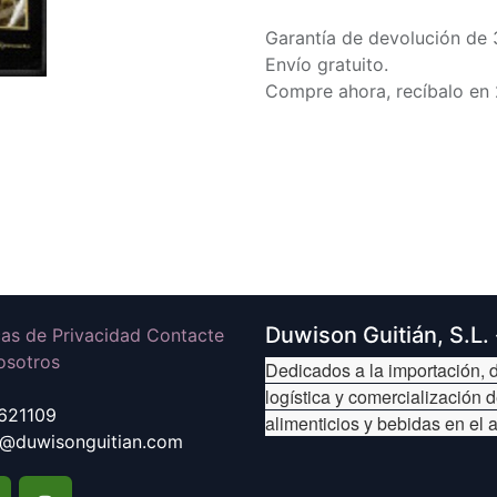
Garantía de devolución de 
Envío gratuito.
Compre ahora, recíbalo en 
Duwison Guitián, S.L.
icas de Privacidad Contacte
osotros
Dedicados a la importación, d
logística y comercialización 
621109
alimenticios y bebidas en el 
@duwisonguitian.com