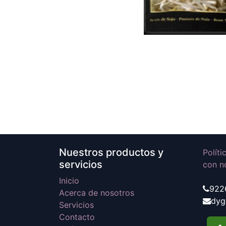
Nuestros productos y
Polít
servicios
con n
Inicio
922
Acerca de nosotros
dyg
Servicios
Contacto