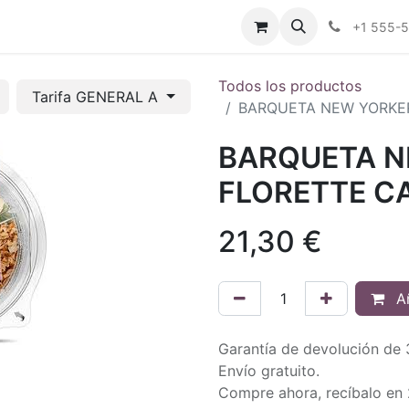
tros
Tienda Online
Transparencia
Blog
Contáctenos
+1 555-
Todos los productos
Tarifa GENERAL A
BARQUETA NEW YORKER
BARQUETA N
FLORETTE C
21,30
€
Añ
Garantía de devolución de 
Envío gratuito.
Compre ahora, recíbalo en 