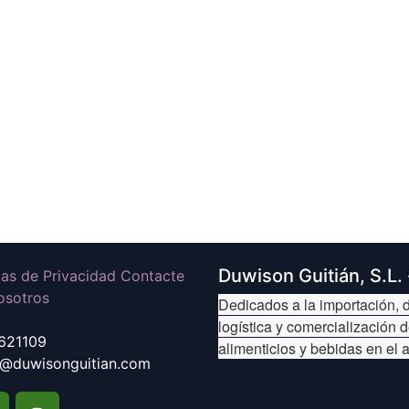
Duwison Guitián, S.L.
icas de Privacidad Contacte
osotros
Dedicados a la importación, d
logística y comercialización 
621109
alimenticios y bebidas en el 
@duwisonguitian.com