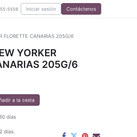
Iniciar sesión
Contáctenos
555-5556
 FLORETTE CANARIAS 205G/6
EW YORKER
ANARIAS 205G/6
adir a la cesta
30 días
2 días.