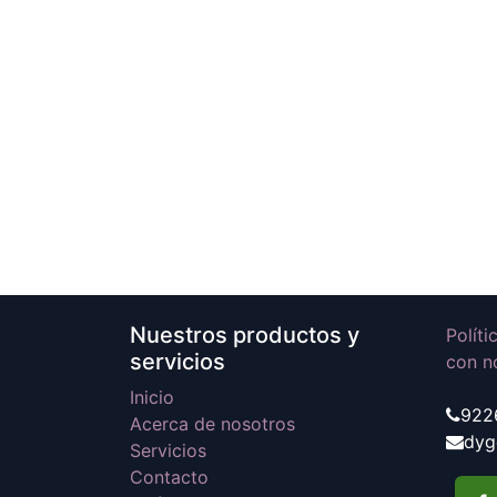
Nuestros productos y
Polít
servicios
con n
Inicio
922
Acerca de nosotros
dyg
Servicios
Contacto