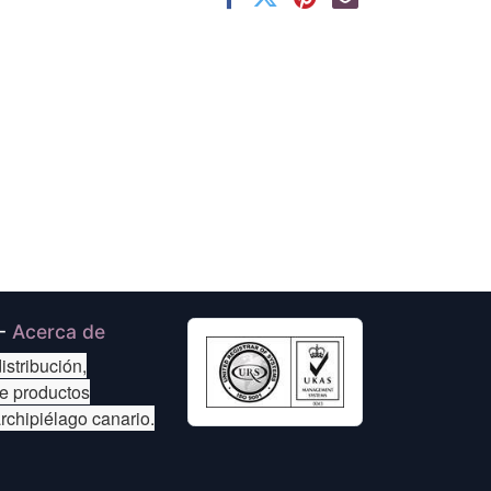
-
Acerca de
istribución,
de productos
archipiélago canario.