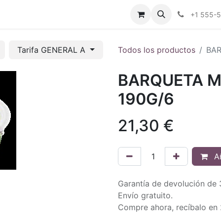
tros
Tienda Online
Transparencia
Blog
Contáctenos
+1 555-
Tarifa GENERAL A
Todos los productos
BAR
BARQUETA M
190G/6
21,30
€
Añ
Garantía de devolución de 
Envío gratuito.
Compre ahora, recíbalo en 