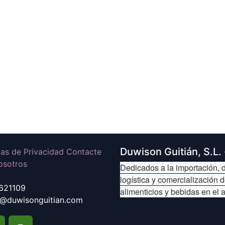
Duwison Guitián, S.L.
icas de Privacidad Contacte
osotros
Dedicados a la importación, d
logística y comercialización 
621109
alimenticios y bebidas en el 
@duwisonguitian.com