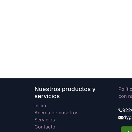
Nuestros productos y
Polít
servicios
con n
Inicio
922
Acerca de nosotros
dyg
Servicios
Contacto