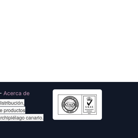
-
Acerca de
istribución,
de productos
archipiélago canario.