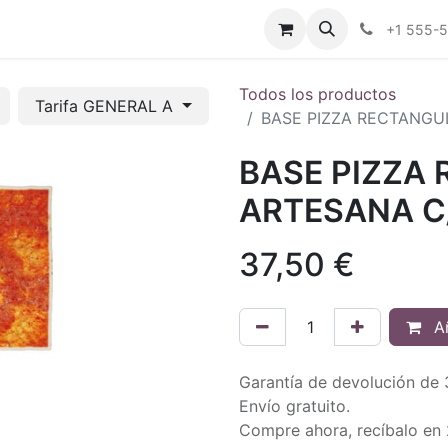
tros
Tienda Online
Transparencia
Blog
Contáctenos
+1 555-
Todos los productos
Tarifa GENERAL A
BASE PIZZA RECTANGU
BASE PIZZA
ARTESANA C
37,50
€
Añ
Garantía de devolución de 
Envío gratuito.
Compre ahora, recíbalo en 