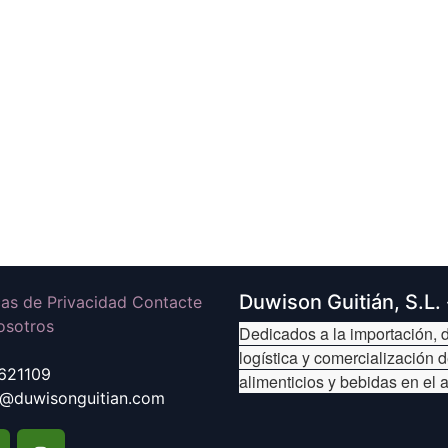
Duwison Guitián, S.L.
icas de Privacidad Contacte
osotros
Dedicados a la importación, d
logística y comercialización 
621109
alimenticios y bebidas en el 
@duwisonguitian.com