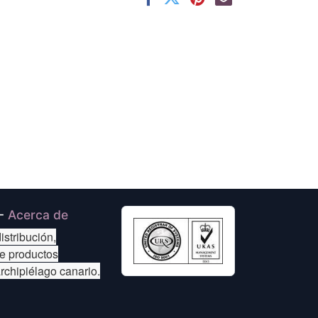
-
Acerca de
istribución,
de productos
archipiélago canario.