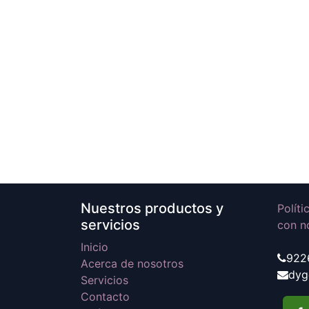
Nuestros productos y
Polít
servicios
con n
Inicio
922
Acerca de nosotros
dyg
Servicios
Contacto