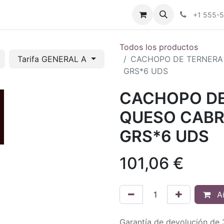
tros
Tienda Online
Transparencia
Blog
Contáctenos
+1 555-
Todos los productos
Tarifa GENERAL A
CACHOPO DE TERNERA 
GRS*6 UDS
CACHOPO DE
QUESO CABR
GRS*6 UDS
101,06
€
Añ
Garantía de devolución de 