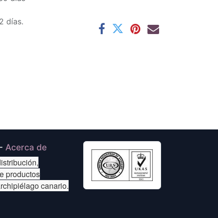
2 días.
-
Acerca de
istribución,
de productos
archipiélago canario.