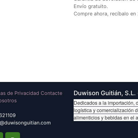
Envío gratuito.
Compre ahora, recíbalo en 
Duwison Guitián, S.L.
icas de Privacidad Contacte
osotros
Dedicados a la importación, d
logística y comercialización 
621109
alimenticios y bebidas en el 
@duwisonguitian.com